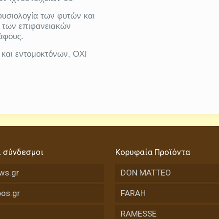
φυσιολογία των φυτών και
α των επιφανειακών
άφους.
 και εντομοκτόνων, ΟΧΙ
ι σύνδεσμοι
Κορυφαία Προϊόντα
ws.gr
DON MATTEO
os.gr
FARAH
RAMESSE