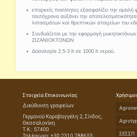
επαρκείς ποσότητες εξασφαλίζει την ομαλή 
ταυτόχρονα αυξάνει την αποτελεσματικότητ
λιπασμάτων και θρεπτικών στοιχείων του εδ
Συνδυάζεται με την εφαρμογή μυκητοκτόνων
ΖΙΖΑΝΙΟΚΤΟΝΩΝ
Δοσολογία 2,5-3
lt
σε 1000
lt
νερού.
Στοιχεία Επικοινωνίας
Χρήσιμο
Διεύθυνση γραφείων
Agrone
Γερμανού Καραβαγγέλη 2, Σίνδος,
Agrotyp
Θεσσαλονίκη
Τ.Κ.: 57400
ΣΕΣΣΠ
Τηλέφωνο: +30 2310 788655