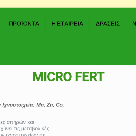
ΠΡΟΪΟΝΤΑ
Η ΕΤΑΙΡΕΙΑ
ΔΡΑΣΕΙΣ
MICRO FERT
Ιχνοστοιχεία: Μ
n
,
Zn
,
Co
,
ες σιτηρών και
χύνει τις μεταβολικές
ων ιχνοστοιχείων σε